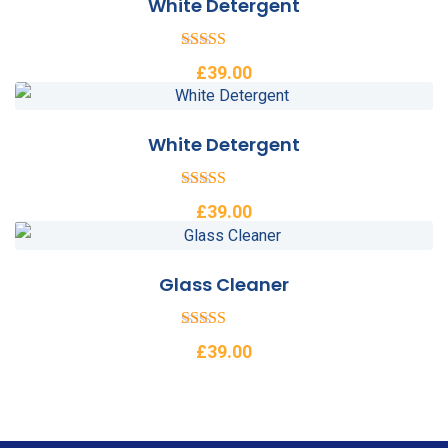
White Detergent
5
£
39.00
üzerinden
4.00
oy aldı
White Detergent
5
£
39.00
üzerinden
4.00
oy aldı
Glass Cleaner
5
£
39.00
üzerin
den
2.53
oy aldı