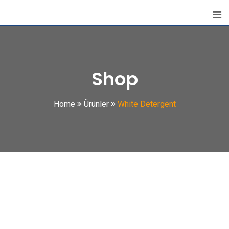
Skip
to
content
Shop
Home
Ürünler
White Detergent