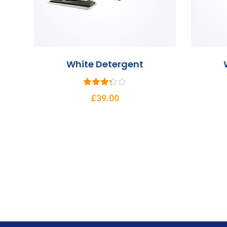
White Detergent
5
£
39.00
üzerinde
n
3.25
oy aldı