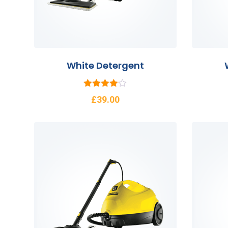
White Detergent
5
£
39.00
üzerinden
4.00
oy aldı