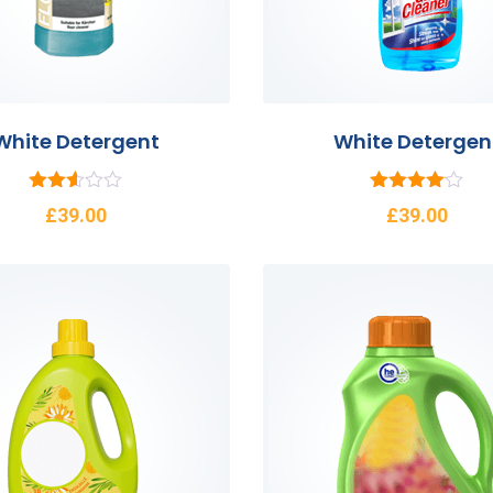
White Detergent
White Detergen
5
5
£
39.00
£
39.00
üzerin
üzerinden
den
4.00
2.58
oy aldı
oy
aldı