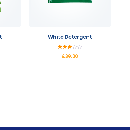
t
White Detergent
5
£
39.00
üzerind
en
3.00
oy aldı