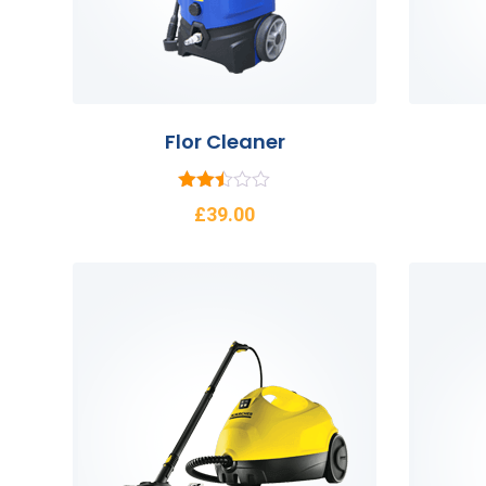
Flor Cleaner
5
£
39.00
üzerin
den
2.45
oy
aldı