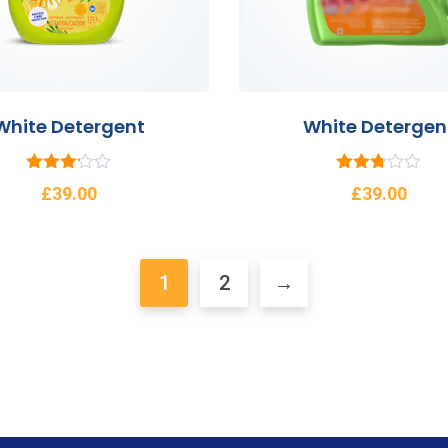
White Detergent
White Detergen
5
5
£
39.00
£
39.00
üzerinde
üzerind
n
en
3.13
2.74
oy aldı
oy aldı
1
2
→