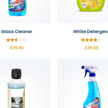
Glass Cleaner
White Detergen
5
5
£
39.00
£
39.00
üzerin
üzerinden
den
4.00
2.53
oy aldı
oy
aldı