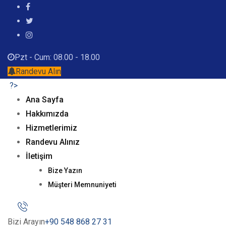
Skip
to
content
Pzt - Cum: 08.00 - 18.00
Randevu Alın
?>
Ana Sayfa
Hakkımızda
Hizmetlerimiz
Randevu Alınız
İletişim
Bize Yazın
Müşteri Memnuniyeti
Bizi Arayın
+90 548 868 27 31