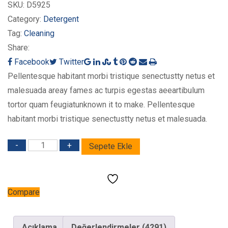
2.74
SKU:
D5925
puan
Category:
Detergent
aldı
Tag:
Cleaning
Share:
Google+
LinkedIn
StumbleUpon
Tumblr
Pinterest
Reddit
Share
Print
Facebook
Twitter
via
Pellentesque habitant morbi tristique senectustty netus et
Email
malesuada areay fames ac turpis egestas aeeartibulum
tortor quam feugiatunknown it to make. Pellentesque
habitant morbi tristique senectustty netus et malesuada.
Quantity
Sepete Ekle
Compare
Açıklama
Değerlendirmeler (4291)