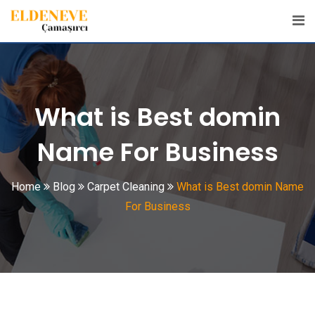
Skip
to
content
What is Best domin
Name For Business
Home
Blog
Carpet Cleaning
What is Best domin Name
For Business