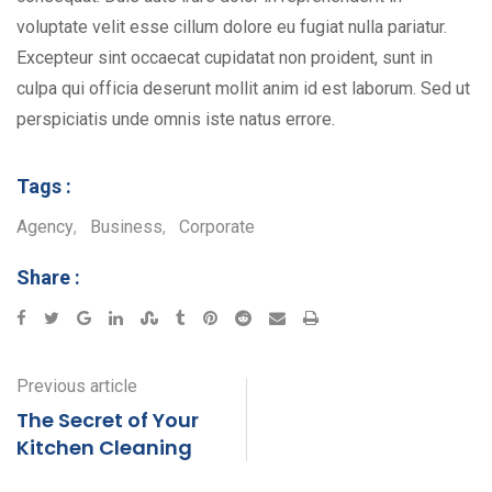
voluptate velit esse cillum dolore eu fugiat nulla pariatur.
Excepteur sint occaecat cupidatat non proident, sunt in
culpa qui officia deserunt mollit anim id est laborum. Sed ut
perspiciatis unde omnis iste natus errore.
Tags :
Agency
,
Business
,
Corporate
Share :
Google+
LinkedIn
StumbleUpon
Tumblr
Pinterest
Reddit
Share
Print
via
Email
Previous article
The Secret of Your
Kitchen Cleaning