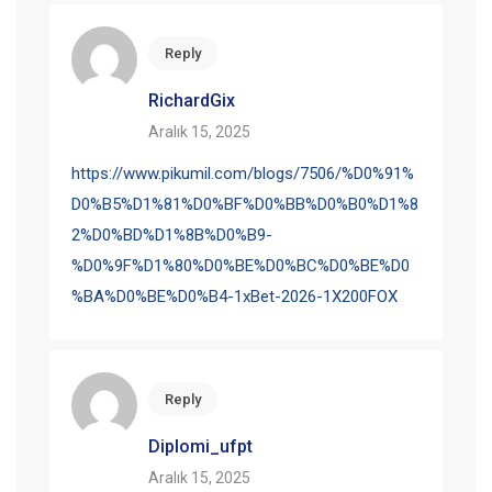
Reply
RichardGix
Aralık 15, 2025
https://www.pikumil.com/blogs/7506/%D0%91%
D0%B5%D1%81%D0%BF%D0%BB%D0%B0%D1%8
2%D0%BD%D1%8B%D0%B9-
%D0%9F%D1%80%D0%BE%D0%BC%D0%BE%D0
%BA%D0%BE%D0%B4-1xBet-2026-1X200FOX
Reply
Diplomi_ufpt
Aralık 15, 2025