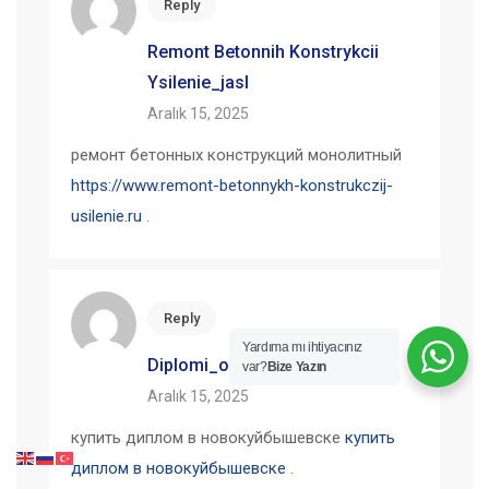
Reply
Remont Betonnih Konstrykcii
Ysilenie_jasl
Aralık 15, 2025
ремонт бетонных конструкций монолитный
https://www.remont-betonnykh-konstrukczij-
usilenie.ru
.
Reply
Yardıma mı ihtiyacınız
Diplomi_oaOi
var?
Bize Yazın
Aralık 15, 2025
купить диплом в новокуйбышевске
купить
диплом в новокуйбышевске
.