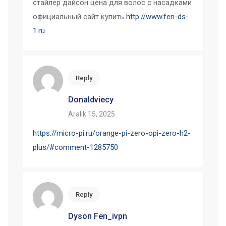
стайлер дайсон цена для волос с насадками
официальный сайт купить
http://www.fen-ds-
1.ru
.
Reply
Donaldviecy
Aralık 15, 2025
https://micro-pi.ru/orange-pi-zero-opi-zero-h2-
plus/#comment-1285750
Reply
Dyson Fen_ivpn