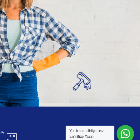
Yardıma mı ihtiyacınız
var?
Bize Yazın